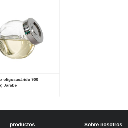
o-oligosacárido 900 
a) Jarabe
Isomalto-oligosacárido 900 (tapioca) Jarabe
ta ahora
productos
Sobre nosotros