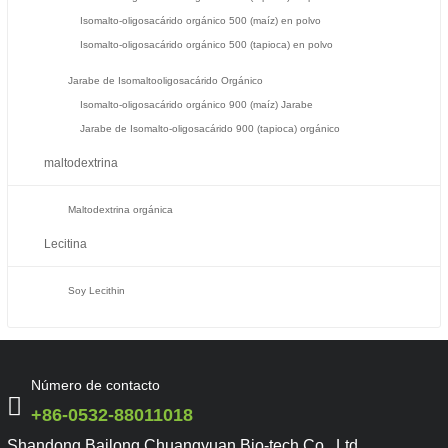
Isomalto-oligosacárido orgánico 500 (maíz) en polvo
Isomalto-oligosacárido orgánico 500 (tapioca) en polvo
Jarabe de Isomaltooligosacárido Orgánico
Isomalto-oligosacárido orgánico 900 (maíz) Jarabe
Jarabe de Isomalto-oligosacárido 900 (tapioca) orgánico
maltodextrina
Maltodextrina orgánica
Lecitina
Soy Lecithin
Número de contacto
+86-0532-88011018
Shandong Bailong Chuangyuan Bio-tech Co., Ltd