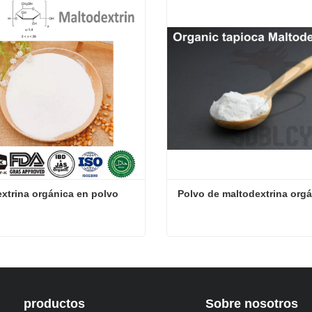
xtrina orgánica en polvo
Polvo de maltodextrina org
xtrina orgánica en polvo
Polvo de maltodextrina org
ta ahora
Contacta ahora
productos
Sobre nosotros