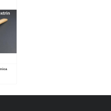
ánica
ánica