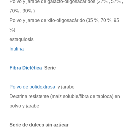
Polvo y jarabe de galacto-oligosacáridos
(27%
, 57%
,
70%
, 90%
)
Polvo y jarabe de xilo-oligosacárido (35 %, 70 %, 95
%)
estaquiosis
Inulina
Fibra Dietética
Serie
Polvo de polidextrosa
y jarabe
Dextrina resistente (maíz soluble/fibra de tapioca) en
polvo y jarabe
Serie de dulces sin azúcar