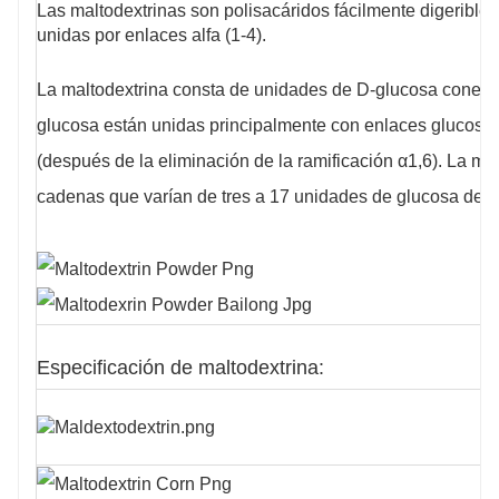
Las maltodextrinas son polisacáridos fácilmente digerible
polisacáridos y también contiene calcio, hierro y otros
unidas por enlaces alfa (1-4).
oligoelementos y minerales que son beneficiosos
para el cuerpo humano y pueden promover el
La maltodextrina consta de unidades de D-glucosa conect
metabolismo material normal del cuerpo.
glucosa están unidas principalmente con enlaces glucosíd
(después de la eliminación de la ramificación α1,6). La 
cadenas que varían de tres a 17 unidades de glucosa de l
Especificación de maltodextrina: