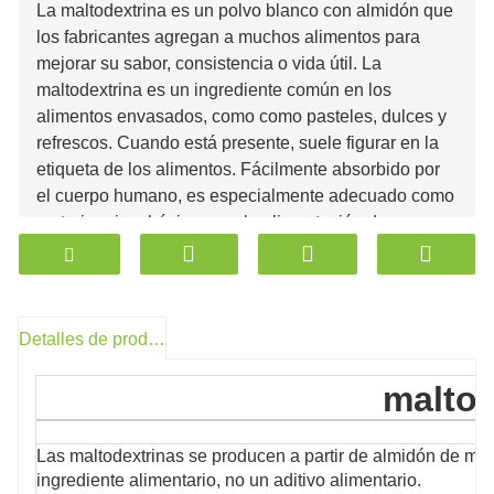
La maltodextrina es un polvo blanco con almidón que
los fabricantes agregan a muchos alimentos para
mejorar su sabor, consistencia o vida útil. La
maltodextrina es un ingrediente común en los
alimentos envasados, como como pasteles, dulces y
refrescos. Cuando está presente, suele figurar en la
etiqueta de los alimentos. Fácilmente absorbido por
el cuerpo humano, es especialmente adecuado como
materia prima básica para la alimentación de
pacientes, lactantes y niños. Tiene un buen efecto
estabilizador sobre la espuma de alimentos y
bebidas.
Detalles de producto
Tiene las características de baja dulzura, sin olor
peculiar, fácil digestión, bajo calor, buena solubilidad,
maltod
baja fermentación, buen efecto de llenado, no es fácil
de absorber la humedad, fuerte espesamiento, buen
Las maltodextrinas se producen a partir de almidón de maí
portador, buena estabilidad y difícil de deteriorar. La
ingrediente alimentario, no un aditivo alimentario.
maltodextrina contiene una gran cantidad de