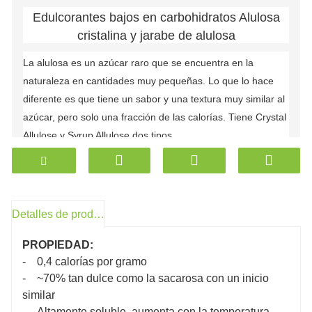
Edulcorantes bajos en carbohidratos Alulosa
cristalina y jarabe de alulosa
La alulosa es un azúcar raro que se encuentra en la
naturaleza en cantidades muy pequeñas. Lo que lo hace
diferente es que tiene un sabor y una textura muy similar al
azúcar, pero solo una fracción de las calorías. Tiene Crystal
Allulose y Syrup Allulose dos tipos.
D Alulosa es un tipo de Edulcorantes bajos en calorías, es una
opción ideal para aquellos que buscan mantener un peso saludable,
así como para aquellos con diabetes o con una dieta cetogénica o
baja en carbohidratos, sin dejar de querer disfrutar de la
experiencia indulgente del azúcar.
Detalles de producto
PROPIEDAD:
- 0,4 calorías por gramo
- ~70% tan dulce como la sacarosa con un inicio
similar
- Altamente soluble, aumenta con la temperatura