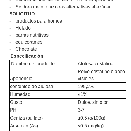
- Se dora mejor que otras alternativas al azúcar
SOLICITUD:
- productos para hornear
- Helado
- barras nutritivas
- edulcorantes
- Chocolate
Especificación:
Nombre del producto
Alulosa cristalina
Polvo cristalino blanco s
¿Cuál es la diferencia entre la alulosa y otros
Apariencia
visibles
edulcorantes bajos en calorías como la stevia o la
contenido de alulosa
≥98,5%
fruta del monje?
Humedad
≤1%
La alulosa es única en el sentido de que no solo
Gusto
Dulce, sin olor
proporciona un sabor dulce similar al del azúcar, sino que
también replica varias de sus funcionalidades. Otros tipos
PH
3-7
de edulcorantes, incluidos los edulcorantes de "alta
intensidad" como la stevia, pueden ser muchas veces más
Ceniza (sulfato)
≤0,5 (g/100g)
dulces que el azúcar. Por lo tanto, deben usarse en
cantidades mucho más bajas, lo que a su vez significa que
Arsénico (As)
≤0,5 (mg/kg)
los fabricantes de alimentos y bebidas deben incluir