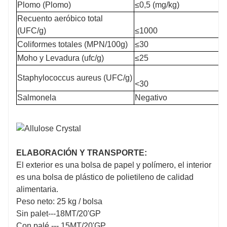
Plomo (Plomo)
≤0,5 (mg/kg)
ingredientes adicionales (por ejemplo, otros edulcorantes,
fibra o texturizantes) para recuperar el volumen y
Recuento aeróbico total
proporcionar el color y la textura esperados.
(UFC/g)
≤1000
Coliformes totales (MPN/100g)
≤30
Moho y Levadura (ufc/g)
≤25
Staphylococcus aureus (UFC/g)
<30
Salmonela
Negativo
ELABORACIÓN Y TRANSPORTE:
El exterior es una bolsa de papel y polímero, el interior
es una bolsa de plástico de polietileno de calidad
alimentaria.
Edulcorantes Bajos en Calorías D Alulosa
ESPECIFICACIONES
Peso neto: 25 kg / bolsa
Sin palet---18MT/20'GP
||| ||| ||| ||| Estándar
Con palé --- 15MT/20'GP