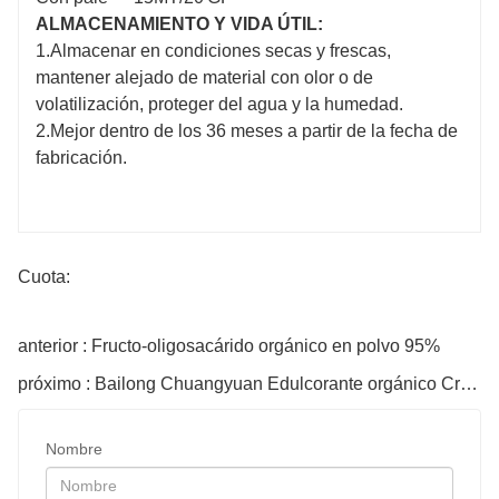
Elemento de prueba
ALMACENAMIENTO Y VIDA ÚTIL:
Jarabe
1.Almacenar en condiciones secas y frescas,
Líquido amarillo claro
mantener alejado de material con olor o de
Apariencia
incoloro
volatilización, proteger del agua y la humedad.
Gusto
Dulce
2.Mejor dentro de los 36 meses a partir de la fecha de
fabricación.
D-alulosa (base seca), %
≥90
Sustancia sólida, %
≥70
Humedad, %
-
Cuota:
PH
3.0-7.0
Ceniza, %
≤0.5
anterior : Fructo-oligosacárido orgánico en polvo 95%
As (arsénico), mg/kg
≤0.5
próximo : Bailong Chuangyuan Edulcorante orgánico Cristal de alulosa
Pb (
plomo
), mg/kg
≤0.5
Recuento total en placa, ufc/g
≤1000
Nombre
Coliformes, mpn/g
≤0.3
Levaduras y Mohos, ufc/g
≤25