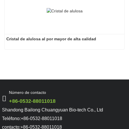
Cristal de alulosa al por mayor de alta calidad
Serie Prebióticos
Número de contacto
Fructo-oligosacárido FOS
+86-0532-88011018
Isomalto-oligosacárido 900 Polvo y Jarabe de Maíz /
Shandong Bailong Chuangyuan Bio-tech Co., Ltd
Tapioca
Polvo y jarabe de galacto-oligosacáridos
(27%
, 57%
,
Teléfono:
+86-0532-88011018
70%
, 90%
)
contacto:
+86-0532-88011018
Polvo y jarabe de xilo-oligosacárido (35%, 70%, 95%)