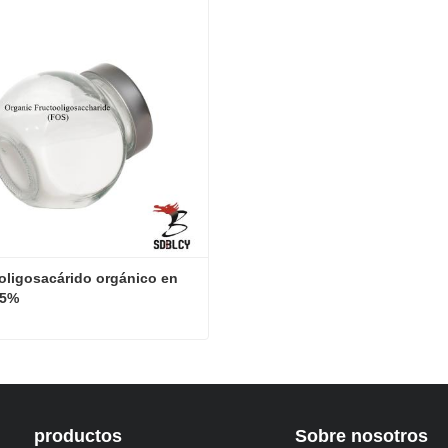
oligosacárido orgánico en 
95%
Fructo-oligosacárido orgánico en polvo 95%
ta ahora
productos
Sobre nosotros