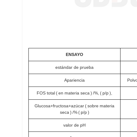
ENSAYO
estándar de prueba
Apariencia
Polvo
FOS total
(
en materia seca
)
/%,
(
p/p
),
Glucosa+fructosa+azúcar
(
sobre materia
seca
)
/%
(
p/p
)
valor de pH