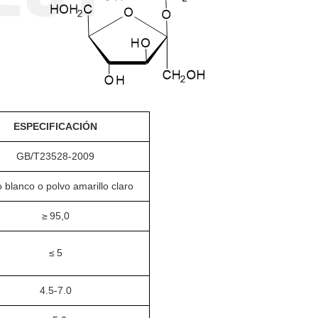
ESPECIFICACIÓN
GB/T23528-2009
 blanco o polvo amarillo claro
≥
95,0
≤
5
4.5-7.0