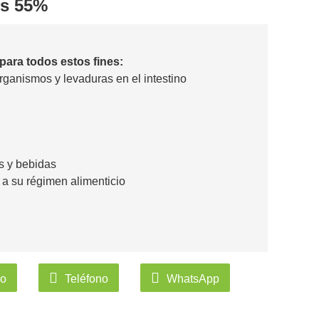
os 55%
para todos estos fines:
ganismos y levaduras en el intestino
s y bebidas
 a su régimen alimenticio
co
Teléfono
WhatsApp