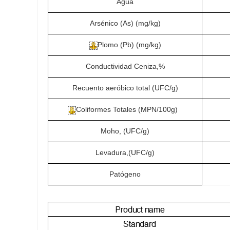
Agua
Arsénico (As) (mg/kg)
Plomo (Pb) (mg/kg)
Conductividad Ceniza,%
Recuento aeróbico total (UFC/g)
Coliformes Totales (MPN/100g)
Moho, (UFC/g)
Levadura,(UFC/g)
Patógeno