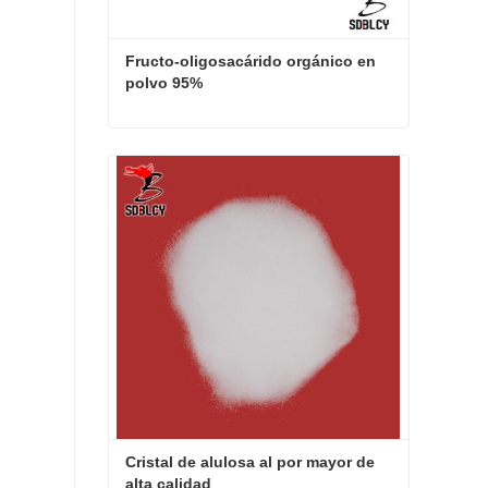
Fructo-oligosacárido orgánico en 
polvo 95%
Fructo-oligosacárido orgánico en polvo 95%
Contacta ahora
Cristal de alulosa al por mayor de 
alta calidad