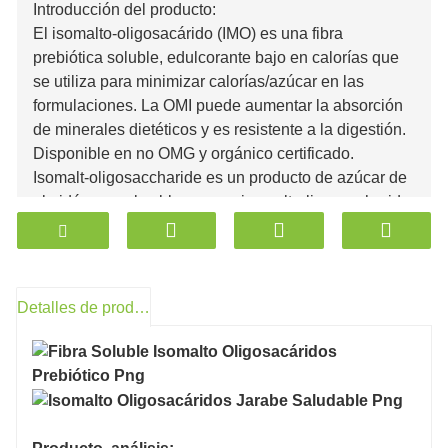
Introducción del producto:
El isomalto-oligosacárido (IMO) es una fibra
prebiótica soluble, edulcorante bajo en calorías que
se utiliza para minimizar calorías/azúcar en las
formulaciones. La OMI puede aumentar la absorción
de minerales dietéticos y es resistente a la digestión.
Disponible en no OMG y orgánico certificado.
Isomalt-oligosaccharide es un producto de azúcar de
almidón en polvo blanco con isomalt-oligosaccharide
como el aspecto importante sutil via a colección de
enfoques tales como licuefacción, glicosilación,
transglucosilación, decoloración, desalinización,
concentración y secado. Los isomaltooligosacáridos
Detalles de producto
(IMO) son además conocidos como|| ||isomalto-
oligosacáridos, oligosacáridos ramificados, etc. El
general de mi país suave empresa se establece como
isomalto-oligosacáridos. Es una clase de azúcar de
almidón, el importante problema es isomaltosa,
panosa, isomaltosa y oligosacáridos por encima de