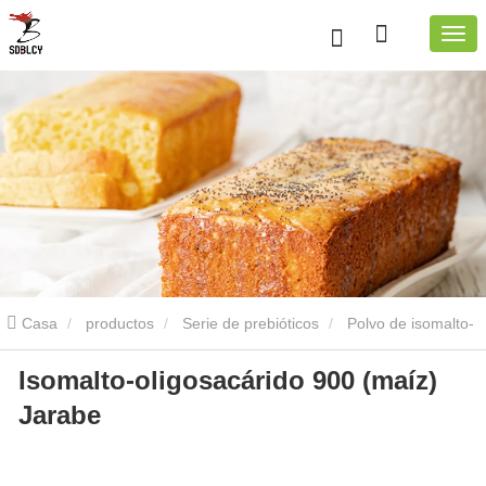
Casa
productos
Serie de prebióticos
Polvo de isomalto-
Isomalto-oligosacárido 900 (maíz)
oligosacárido
Isomalto-oligosacárido 900 (maíz) Polvo
Jarabe
Isomalto-oligosacárido 900 (maíz) Jarabe