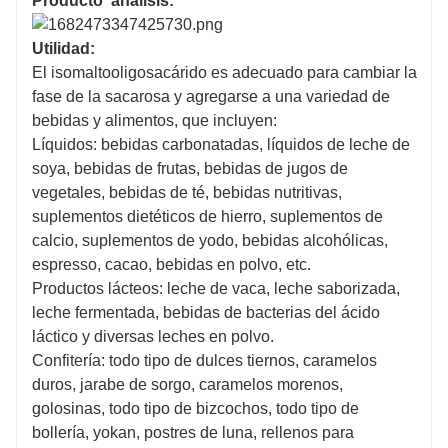
Producto
análisis:
tetrasacárido cierto mediante el uso de α-1, 6 enlaces
glucosídicos entre moléculas de glucosa. Tiene el
Utilidad:
impacto de bifidobacterias en proliferación y es
El isomaltooligosacárido es adecuado para cambiar la
práctico|| ||oligosacárido, que no puede ser digerido
fase de la sacarosa y agregarse a una variedad de
ni absorbido por el cuerpo humano, y ya no propósito
bebidas y alimentos, que incluyen:
aumentar el azúcar en la sangre. Se puede comer a
Líquidos: bebidas carbonatadas, líquidos de leche de
través de humanos con diabetes .
soya, bebidas de frutas, bebidas de jugos de
vegetales, bebidas de té, bebidas nutritivas,
suplementos dietéticos de hierro, suplementos de
calcio, suplementos de yodo, bebidas alcohólicas,
espresso, cacao, bebidas en polvo, etc.
Productos lácteos: leche de vaca, leche saborizada,
leche fermentada, bebidas de bacterias del ácido
láctico y diversas leches en polvo.
Confitería: todo tipo de dulces tiernos, caramelos
duros, jarabe de sorgo, caramelos morenos,
golosinas, todo tipo de bizcochos, todo tipo de
bollería, yokan, postres de luna, rellenos para