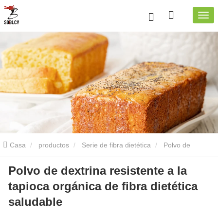
Casa
productos
Serie de fibra dietética
Polvo de
Polvo de dextrina resistente a la
dextrina resistente
Polvo de dextrina resistente a la tapioca
tapioca orgánica de fibra dietética
orgánica
Polvo de dextrina resistente a la tapioca orgánica de
saludable
fibra dietética saludable