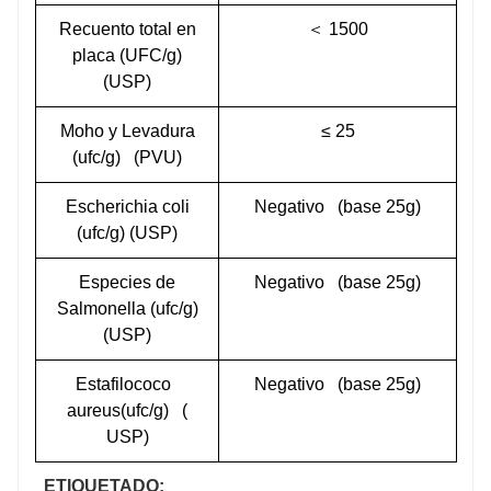
Recuento total en
＜
1500
placa (UFC/g)
(USP)
Moho y Levadura
≤
25
(ufc/g)
(PVU)
Escherichia coli
Negativo
(base 25g)
(ufc/g) (USP)
Especies de
Negativo
(base 25g)
Salmonella (ufc/g)
(USP)
Estafilococo
Negativo
(base 25g)
aureus(ufc/g)
(
USP)
ETIQUETADO: