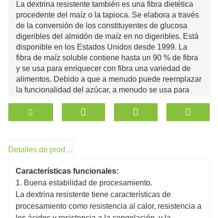
La dextrina resistente también es una fibra dietética
procedente del maíz o la tapioca. Se elabora a través
de la conversión de los constituyentes de glucosa
digeribles del almidón de maíz en no digeribles. Está
disponible en los Estados Unidos desde 1999. La
fibra de maíz soluble contiene hasta un 90 % de fibra
y se usa para enriquecer con fibra una variedad de
alimentos. Debido a que a menudo puede reemplazar
la funcionalidad del azúcar, a menudo se usa para
reducir el azúcar y las calorías. Es soluble, lo que
significa que se disuelve en agua y es estable al
calor, por lo que puede usarse en bebidas calientes,
hornear o cocinar.
Detalles de producto
La dextrina resistente fermenta a un ritmo más lento
que la maltodextrina, lo que ayuda a minimizar
Características funcionales:
muchos de los efectos secundarios negativos (por
1. Buena estabilidad de procesamiento.
ejemplo, hinchazón y flatulencia) que se
La dextrina resistente tiene características de
experimentan con la fibra soluble. A diferencia de la
procesamiento como resistencia al calor, resistencia a
maltodextrina, la maltodextrina resistente se puede
los ácidos y resistencia a la congelación, y la