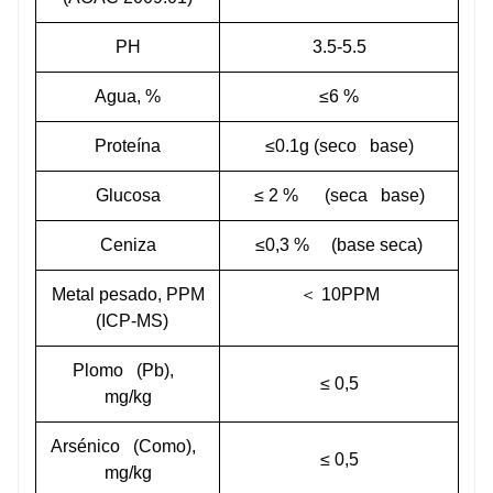
PH
3.5-5.5
Agua, %
≤6
%
Proteína
≤0.1g (seco
base)
Glucosa
≤
2
%
(seca
base)
Ceniza
≤0,3
%
(base seca)
Metal pesado, PPM
＜
10PPM
(ICP-MS)
Plomo
(Pb),
≤
0,5
mg/kg
Arsénico
(Como),
≤
0,5
mg/kg