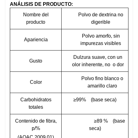
ANÁLISIS DE PRODUCTO:
Nombre del
Polvo de dextrina no
producto
digerible
Polvo amorfo, sin
Apariencia
impurezas visibles
Dulzura suave, con un
Gusto
olor inherente, no
o
dor
Polvo fino blanco o
Color
amarillo claro
Carbohidratos
≥99%
(base seca)
totales
Contenido de fibra,
≥89
%
(base
p/%
seca)
(AOAC 2009.01)