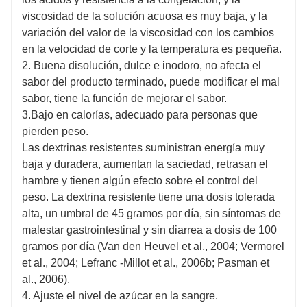
utilizar como prebiótico, promoviendo el crecimiento
de bacterias beneficiosas en el intestino. Es puede
viscosidad de la solución acuosa es muy baja, y la
ser mejor para regular los niveles de azúcar en la
variación del valor de la viscosidad con los cambios
sangre durante y después de las comidas al no
en la velocidad de corte y la temperatura es pequeña.
causar un pico tan pronunciado de azúcar en la
2. Buena disolución, dulce e inodoro, no afecta el
sangre en comparación con la maltodextrina regular.
sabor del producto terminado, puede modificar el mal
Más importante aún, la maltodextrina no digerible no
sabor, tiene la función de mejorar el sabor.
altera los niveles de insulina, por lo que puede ser
3.Bajo en calorías, adecuado para personas que
una mejor alternativa que la maltodextrina normal
pierden peso.
para las personas que viven con diabetes.
Las dextrinas resistentes suministran energía muy
baja y duradera, aumentan la saciedad, retrasan el
hambre y tienen algún efecto sobre el control del
peso. La dextrina resistente tiene una dosis tolerada
alta, un umbral de 45 gramos por día, sin síntomas de
malestar gastrointestinal y sin diarrea a dosis de 100
gramos por día (Van den Heuvel et al., 2004; Vermorel
et al., 2004; Lefranc -Millot et al., 2006b; Pasman et
al., 2006).
4. Ajuste el nivel de azúcar en la sangre.