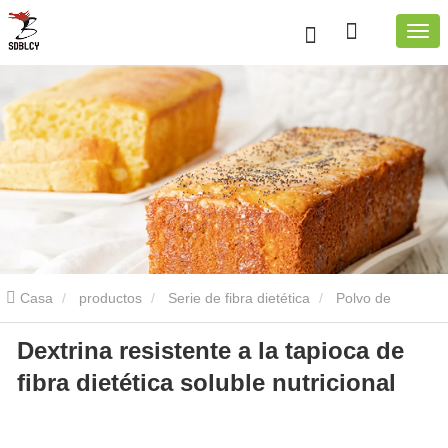
Casa
productos
Serie de fibra dietética
Polvo de
Dextrina resistente a la tapioca de
dextrina resistente
Polvo de dextrina resistente a la tapioca
fibra dietética soluble nutricional
Dextrina resistente a la tapioca de fibra dietética soluble nutricional