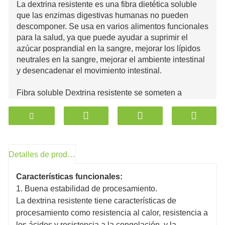
La dextrina resistente es una fibra dietética soluble
que las enzimas digestivas humanas no pueden
descomponer. Se usa en varios alimentos funcionales
para la salud, ya que puede ayudar a suprimir el
azúcar posprandial en la sangre, mejorar los lípidos
neutrales en la sangre, mejorar el ambiente intestinal
y desencadenar el movimiento intestinal.
Fibra soluble Dextrina resistente se someten a
fermentación en el colon humano y producen SCFA,
principalmente acetato, que representa el 50 % de los
SCFA. Poseen alta fermentabilidad por la microflora
colónica. Los SCFA producidos en el intestino grueso
por las fibras fermentables solubles son de naturaleza
Detalles de producto
moderadamente ácida y, por lo tanto, reducen el pH
del colon y producen un ambiente ácido allí. En el
Características funcionales:
intestino grueso, el pH ácido puede favorecer el
1. Buena estabilidad de procesamiento.
crecimiento de bacterias beneficiosas, como las
La dextrina resistente tiene características de
bifidobacterias y los lactobacilos, porque tienen una
procesamiento como resistencia al calor, resistencia a
fuerte resistencia intrínseca al ácido.
los ácidos y resistencia a la congelación, y la