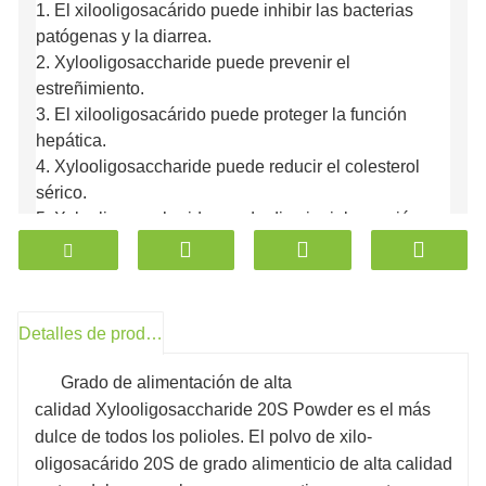
1. El xilooligosacárido puede inhibir las bacterias
patógenas y la diarrea.
2. Xylooligosaccharide puede prevenir el
estreñimiento.
3. El xilooligosacárido puede proteger la función
hepática.
4. Xylooligosaccharide puede reducir el colesterol
sérico.
5. Xylooligosaccharide puede disminuir la presión
arterial.
6. Xylooligosaccharide puede mejorar la inmunidad
del cuerpo y el cáncer.
7. Los xilooligosacáridos tienen buena estabilidad al
Detalles de producto
calor ácido.
8. Xylooligosaccharide puede prevenir y proteger la
Grado de alimentación de alta
variable caries de los dientes, restringir el crecimiento
calidad Xylooligosaccharide 20S Powder es el más
de bacterias orales.
dulce de todos los polioles. El polvo de xilo-
oligosacárido 20S de grado alimenticio de alta calidad