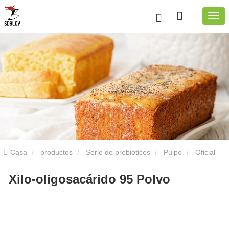
Casa
productos
Serie de prebióticos
Pulpo
Oficial-
Xilo-oligosacárido 95 Polvo
oxal xile 95 pulpo
Oficial-oxal xile 95 pulpo