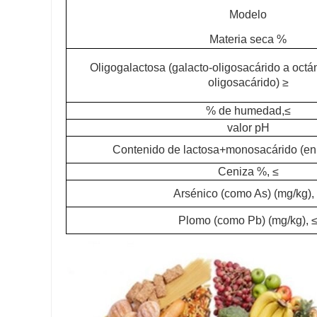
Modelo
Materia seca %
Oligogalactosa (galacto-oligosacárido a octá
oligosacárido) ≥
% de humedad,≤
valor pH
Contenido de lactosa+monosacárido (en
Ceniza %, ≤
Arsénico (como As) (mg/kg),
Plomo (como Pb) (mg/kg), 