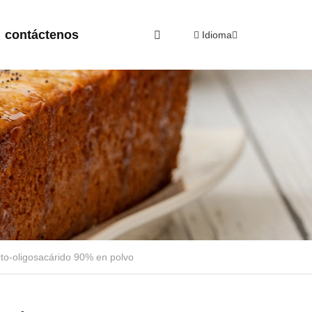
contáctenos
Idioma
to-oligosacárido 90% en polvo