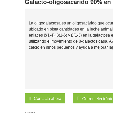
Galacto-oligosacárido 90% en
La oligogalactosa es un oligosacárido que ocu
ubicado en pista cantidades en la leche anima
enlaces β(1-4), β(1-6) y β(1-3) en la galactosa
utilizando el movimiento de β-galactosidasa. A
calcio en niños pequeños y ayuda a mejorar la| |
Contacta ahora
Correo electróni