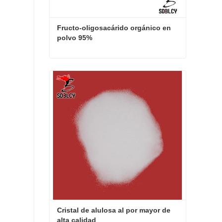
Fructo-oligosacárido orgánico en 
polvo 95%
Fructo-oligosacárido orgánico en polvo 95%
Contacta ahora
Cristal de alulosa al por mayor de 
alta calidad