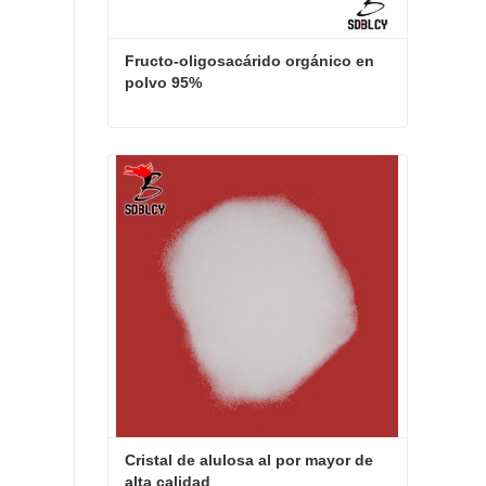
Fructo-oligosacárido orgánico en 
polvo 95%
Fructo-oligosacárido orgánico en polvo 95%
Contacta ahora
Cristal de alulosa al por mayor de 
alta calidad