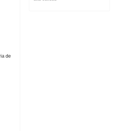
Cristal de alulosa al por mayor de alta calidad
Contacta ahora
ria de