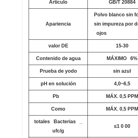
Artículo
GB/T
20884
Polvo blanco sin 
Apariencia
sin impureza por 
ojos
valor DE
15-30
Contenido de agua
MÁXIMO
6%
Prueba de yodo
sin azul
pH en solución
4,0~6,5
Pb
MÁX. 0,5 PP
Como
MÁX. 0,5 PP
totales
Bacterias
_
≤1
0
00
ufc/g