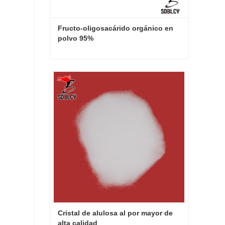
Fructo-oligosacárido orgánico en 
polvo 95%
Fructo-oligosacárido orgánico en polvo 95%
Contacta ahora
Cristal de alulosa al por mayor de 
alta calidad