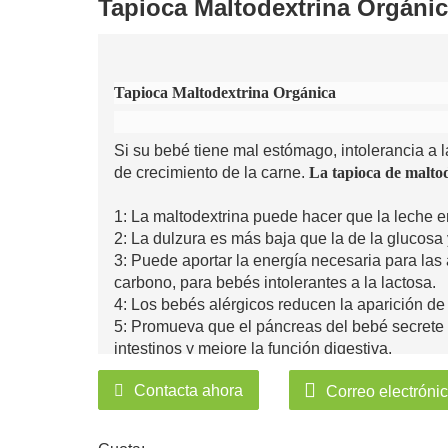
Tapioca Maltodextrina Orgáni
Tapioca Maltodextrina Orgánica
Si su bebé tiene mal estómago, intolerancia a la 
de crecimiento de la carne.
La tapioca de malto
1: La maltodextrina puede hacer que la leche e
2: La dulzura es más baja que la de la glucosa y
3: Puede aportar la energía necesaria para las 
carbono, para bebés intolerantes a la lactosa.
4: Los bebés alérgicos reducen la aparición de
5: Promueva que el páncreas del bebé secrete 
intestinos y mejore la función digestiva.
6: Realmente puede producir carne. La maltodext
Contacta ahora
Correo electróni
energía de todas las leches en polvo de fórmula
especialmente para bebés intolerantes a la lac