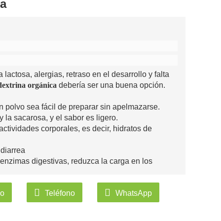
ca
lactosa, alergias, retraso en el desarrollo y falta
dextrina orgánica
debería ser una buena opción.
n polvo sea fácil de preparar sin apelmazarse.
 la sacarosa, y el sabor es ligero.
actividades corporales, es decir, hidratos de
 diarrea
enzimas digestivas, reduzca la carga en los
rina es el ingrediente principal y la fuente de
co
Teléfono
WhatsApp
 especial y leches en polvo de alta energía,
tosa.