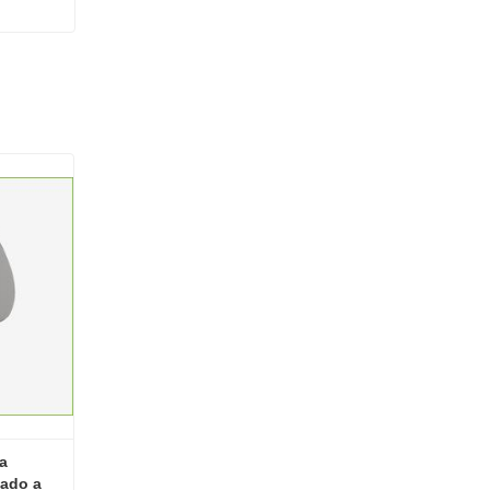
a 
ado a 