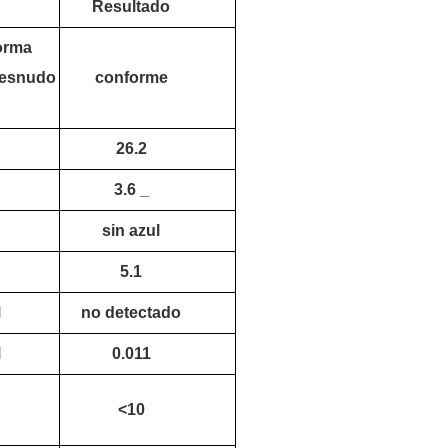
Resultado
forma
desnudo
conforme
26.2
3.6
_
sin azul
5.1
M
no
detectado
M
0.011
<10