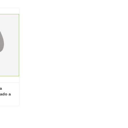
a 
ado a 
Polvo de polidextrosa de alta calidad a buen precio - Clonado a granel - Clonado a granel