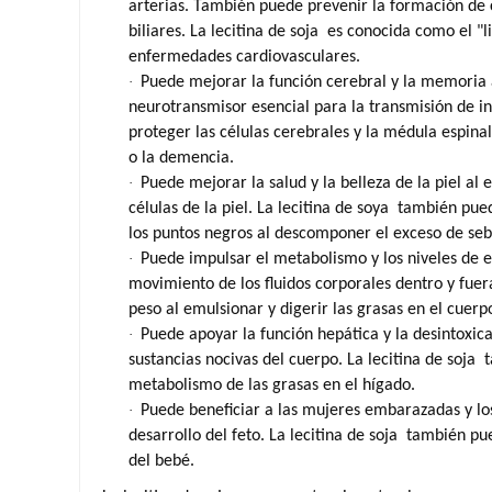
arterias. También puede prevenir la formación de cál
biliares.
La lecitina de soja
es conocida como el "li
enfermedades cardiovasculares.
·
Puede mejorar la función cerebral y la memoria a
neurotransmisor esencial para la transmisión de i
proteger las células cerebrales y la médula espina
o la demencia.
·
Puede mejorar la salud y la belleza de la piel al 
células de la piel.
La lecitina de soya
también puede
los puntos negros al descomponer el exceso de sebo 
·
Puede impulsar el metabolismo y los niveles de en
movimiento de los fluidos corporales dentro y fuera
peso al emulsionar y digerir las grasas en el cuerp
·
Puede apoyar la función hepática y la desintoxic
sustancias nocivas del cuerpo.
La lecitina de soja
t
metabolismo de las grasas en el hígado.
·
Puede beneficiar a las mujeres embarazadas y lo
desarrollo del feto.
La lecitina de soja
también pued
del bebé.