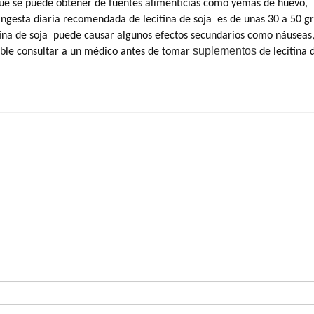
que se puede obtener de fuentes alimenticias como yemas de huevo,
a ingesta diaria recomendada de
lecitina de soja
es de unas 30 a 50 g
tina de soja
puede causar algunos efectos secundarios como náuseas
suplementos
able consultar a un médico antes de tomar
de lecitina 