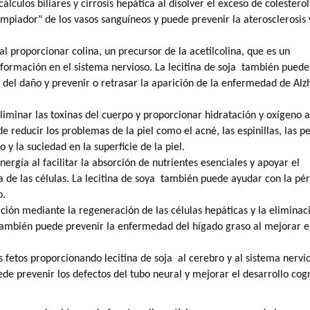
culos biliares y cirrosis hepática al disolver el exceso de colesterol
mpiador" de los vasos sanguíneos y puede prevenir la aterosclerosis 
l proporcionar colina, un precursor de la acetilcolina, que es un
nformación en el sistema nervioso.
La lecitina de soja
también puede
l del daño y prevenir o retrasar la aparición de la enfermedad de Al
eliminar las toxinas del cuerpo y proporcionar hidratación y oxígeno a
 reducir los problemas de la piel como el acné, las espinillas, las p
y la suciedad en la superficie de la piel.
ergía al facilitar la absorción de nutrientes esenciales y apoyar el
 de las células.
La lecitina de soya
también puede ayudar con la pér
o.
ación mediante la regeneración de las células hepáticas y la eliminac
ambién puede prevenir la enfermedad del hígado graso al mejorar e
s fetos proporcionando
lecitina de soja
al cerebro y al sistema nervi
e prevenir los defectos del tubo neural y mejorar el desarrollo cogn