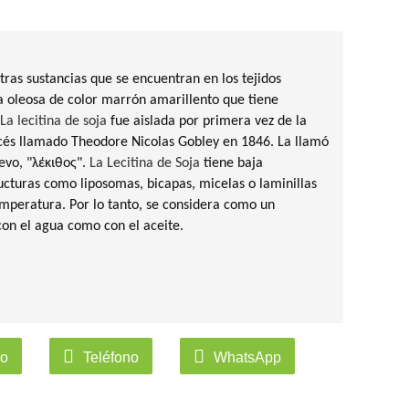
tras sustancias que se encuentran en los tejidos
a oleosa de color marrón amarillento que tiene
La lecitina de soja
fue aislada por primera vez de la
és llamado Theodore Nicolas Gobley en 1846. La llamó
evo, "λέκιθος".
La Lecitina de Soja
tiene baja
ucturas como liposomas, bicapas, micelas o laminillas
emperatura. Por lo tanto, se considera como un
con el agua como con el aceite.
co
Teléfono
WhatsApp