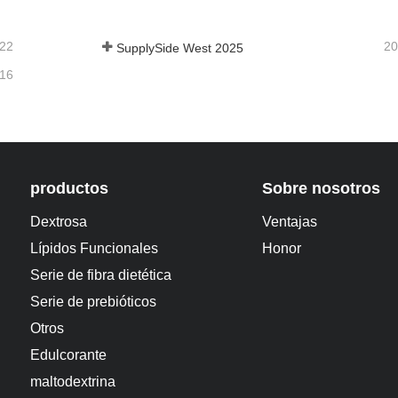
-22
20
SupplySide West 2025
-16
productos
Sobre nosotros
Dextrosa
Ventajas
Lípidos Funcionales
Honor
Serie de fibra dietética
Serie de prebióticos
Otros
Edulcorante
maltodextrina