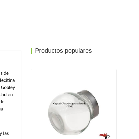
Productos populares
as de
lecitina
 Gobley
idad en
 de
ua
y las