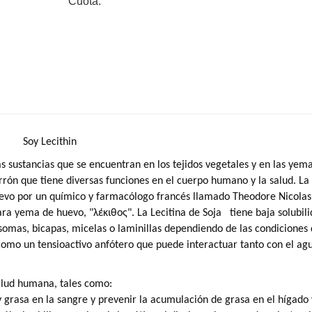
Cuota:
Soy Lecithin
as sustancias que se encuentran en los tejidos vegetales y en las yem
rrón que tiene diversas funciones en el cuerpo humano y la salud.
La 
evo por un químico y farmacólogo francés llamado Theodore Nicolas
para yema de huevo, "λέκιθος".
La Lecitina de Soja
tiene baja solubil
omas, bicapas, micelas o laminillas dependiendo de las condiciones
 como un tensioactivo anfótero que puede interactuar tanto con el ag
alud humana, tales como:
y grasa en la sangre y prevenir la acumulación de grasa en el hígado 